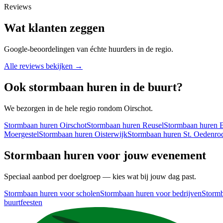
Reviews
Wat klanten zeggen
Google-beoordelingen van échte huurders in de regio.
Alle reviews bekijken →
Ook
stormbaan
huren in de buurt?
We bezorgen in de hele regio rondom Oirschot.
Stormbaan
huren
Oirschot
Stormbaan
huren
Reusel
Stormbaan
huren
B
Moergestel
Stormbaan
huren
Oisterwijk
Stormbaan
huren
St. Oedenro
Stormbaan
huren voor jouw evenement
Speciaal aanbod per doelgroep — kies wat bij jouw dag past.
Stormbaan
huren voor
scholen
Stormbaan
huren voor
bedrijven
Storm
buurtfeesten