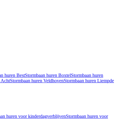
an
huren
Best
Stormbaan
huren
Boxtel
Stormbaan
huren
n
Acht
Stormbaan
huren
Veldhoven
Stormbaan
huren
Liempde
aan
huren voor
kinderdagverblijven
Stormbaan
huren voor