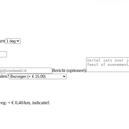
gen
Bericht (optioneel)
alen?
weg: +
€ 0,40
/km, indicatief.