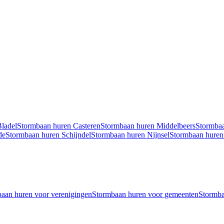
ladel
Stormbaan
huren
Casteren
Stormbaan
huren
Middelbeers
Stormba
de
Stormbaan
huren
Schijndel
Stormbaan
huren
Nijnsel
Stormbaan
hure
baan
huren voor
verenigingen
Stormbaan
huren voor
gemeenten
Stormb