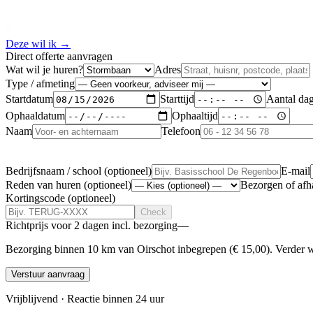
Deze wil ik
→
Direct offerte aanvragen
Wat wil je huren?
Adres
Type / afmeting
Startdatum
Starttijd
Aantal da
Ophaaldatum
Ophaaltijd
Naam
Telefoon
Bedrijfsnaam / school (optioneel)
E-mail
Reden van huren (optioneel)
Bezorgen of afh
Kortingscode (optioneel)
Check
Richtprijs voor
2 dagen
incl. bezorging
—
Bezorging binnen
10
km van Oirschot inbegrepen (
€ 15,00
). Verder 
Verstuur aanvraag
Vrijblijvend · Reactie binnen 24 uur