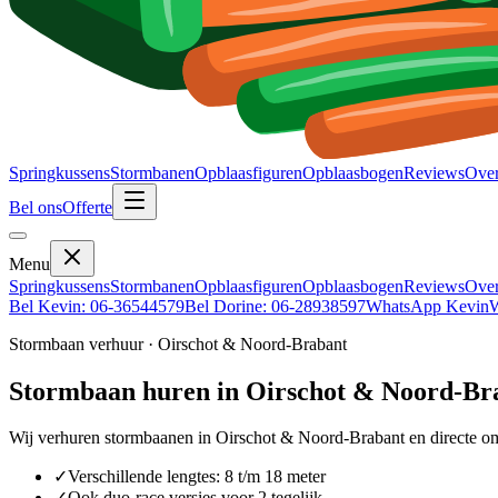
Springkussens
Stormbanen
Opblaasfiguren
Opblaasbogen
Reviews
Over
Bel ons
Offerte
Menu
Springkussens
Stormbanen
Opblaasfiguren
Opblaasbogen
Reviews
Over
Bel Kevin: 06-36544579
Bel Dorine: 06-28938597
WhatsApp Kevin
W
Stormbaan verhuur · Oirschot & Noord-Brabant
Stormbaan
huren
in Oirschot & Noord-Br
Wij verhuren stormbaanen in Oirschot & Noord-Brabant en directe omgev
✓
Verschillende lengtes: 8 t/m 18 meter
✓
Ook duo-race versies voor 2 tegelijk