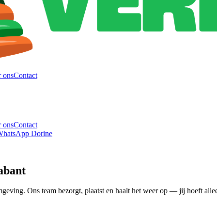
 ons
Contact
 ons
Contact
hatsApp Dorine
abant
ing. Ons team bezorgt, plaatst en haalt het weer op — jij hoeft alleen